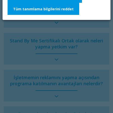
gerçekleştirmeye ne zaman
Tüm tanımlama bilgilerini reddet
başlayabilirim?
Stand By Me Sertifikalı Ortak olarak neleri
yapma yetkim var?
İşletmemin reklamını yapma açısından
programa katılmanın avantajları nelerdir?